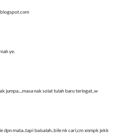
z.blogspot.com
umah ye.
ak jumpa....masa nak solat tulah baru teringat..w
de dpn mata..tapi baisalah..bile nk cari,cm xnmpk jekk