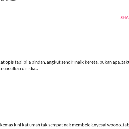
SHA
at opis tapi bila pindah, angkut sendiri naik kereta..bukan apa..tak
munculkan diri dia...
k kemas kini kat umah tak sempat nak membelek.nyesal woooo..ta