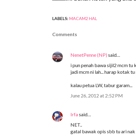
LABELS:
MACAM2 HAL
Comments
NenetPenne (NP)
said…
i pun penah bawa sijil2 mcm tu k
jadi mcm ni lah... harap kotak tu 
kalau petua LW, tabur garam...
June 26, 2012 at 2:52 PM
Irfa
said…
NET..
gatal bawak opis sbb tu ari na