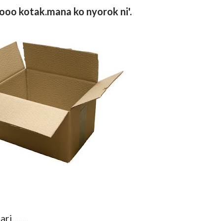
ooooo kotak.mana ko nyorok ni'.
i........