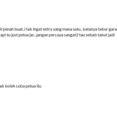
LW penah buat..i tak ingat entry yang mana satu.. katanya tabur gar
tapi tu just petua jer...jangan percaya sangat2 tau sebab takut jadi
gak boleh cuba petua itu