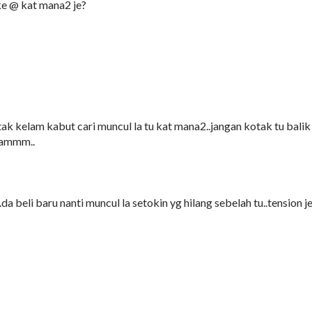
ke @ kat mana2 je?
da tak kelam kabut cari muncul la tu kat mana2..jangan kotak tu balik
erammm..
..da beli baru nanti muncul la setokin yg hilang sebelah tu..tension j