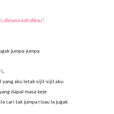
i..dimana kah dikau*..
jugak jumpa-jumpa
i..
yang aku letak sijil-sijil aku
il yang dapat masa keje
la cari tak jumpa risau la jugak