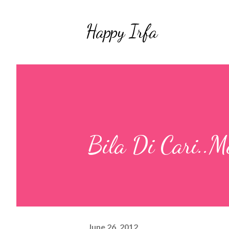
Happy Irfa
Bila Di Cari..
June 26, 2012