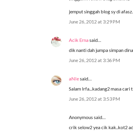
jemput singgah blog sy di afas
June 26, 2012 at 3:29 PM
Acik Erna
said…
dik nanti dah jumpa simpan dir
June 26, 2012 at 3:36 PM
aNIe
said…
Salam Irfa...kadang2 masa cari t
June 26, 2012 at 3:53 PM
Anonymous said…
crik selow2 yea cik kak..kot2 a