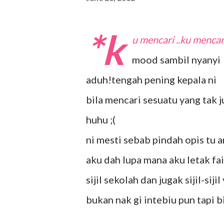
*k
u mencari ..ku mencar
mood sambil nyanyi
aduh!tengah pening kepala ni
bila mencari sesuatu yang tak 
huhu ;(
ni mesti sebab pindah opis tu ar
aku dah lupa mana aku letak fail 
sijil sekolah dan jugak sijil-sij
bukan nak gi intebiu pun tapi bi