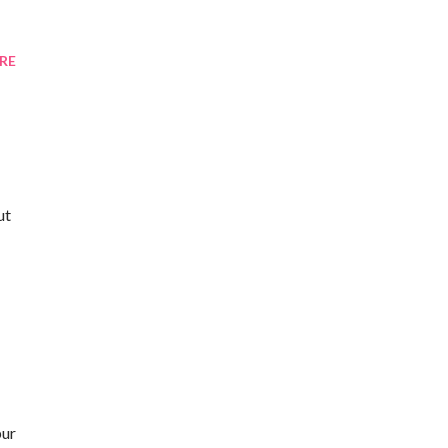
RE
ut
bur