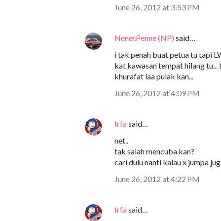
June 26, 2012 at 3:53 PM
NenetPenne (NP)
said…
i tak penah buat petua tu tapi 
kat kawasan tempat hilang tu... 
khurafat laa pulak kan...
June 26, 2012 at 4:09 PM
Irfa
said…
net..
tak salah mencuba kan?
cari dulu nanti kalau x jumpa ju
June 26, 2012 at 4:22 PM
Irfa
said…