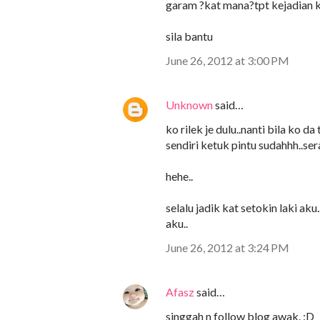
garam ?kat mana?tpt kejadian 
sila bantu
June 26, 2012 at 3:00 PM
Unknown
said…
ko rilek je dulu..nanti bila ko 
sendiri ketuk pintu sudahhh..s
hehe..
selalu jadik kat setokin laki aku
aku..
June 26, 2012 at 3:24 PM
Afasz
said…
singgah n follow blog awak. :D