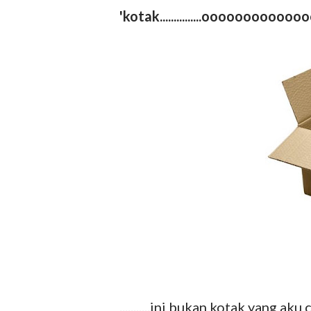
'kotak...............ooooooooooo
...........ini bukan kotak yang aku car