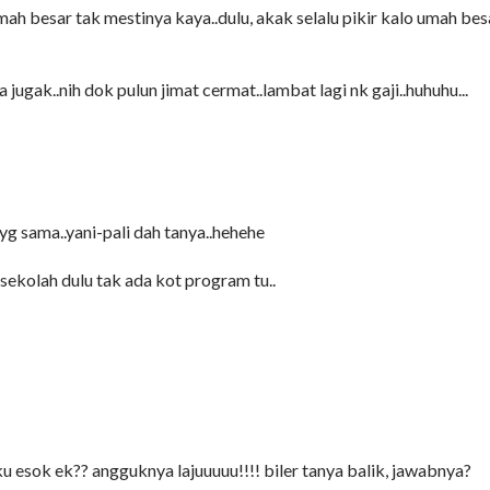
mah besar tak mestinya kaya..dulu, akak selalu pikir kalo umah bes
ya jugak..nih dok pulun jimat cermat..lambat lagi nk gaji..huhuhu...
yg sama..yani-pali dah tanya..hehehe
 sekolah dulu tak ada kot program tu..
u esok ek?? angguknya lajuuuuu!!!! biler tanya balik, jawabnya?