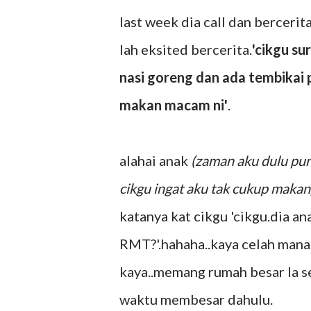
last week dia call dan bercer
lah eksited bercerita.
'cikgu s
nasi goreng dan ada tembikai 
makan macam ni'
.
alahai anak
(zaman aku dulu pu
cikgu ingat aku tak cukup makan
katanya kat cikgu 'cikgu.dia a
RMT?'.hahaha..kaya celah mana 
kaya..memang rumah besar la 
waktu membesar dahulu.