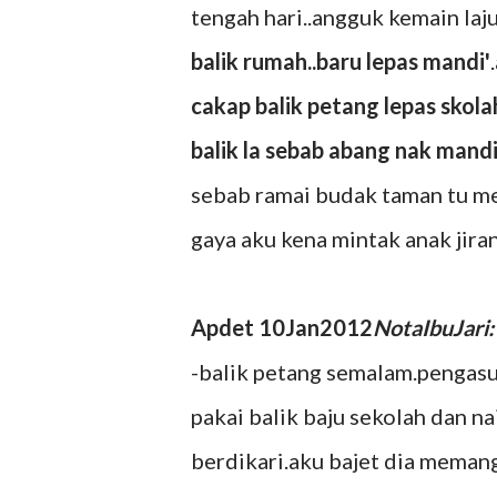
tengah hari..angguk kemain la
balik rumah..baru lepas mandi'
cakap balik petang lepas skola
balik la sebab abang nak mandi
sebab ramai budak taman tu me
gaya aku kena mintak anak jira
Apdet 10Jan2012
NotaIbuJari:
-balik petang semalam.pengasu
pakai balik baju sekolah dan n
berdikari.aku bajet dia meman