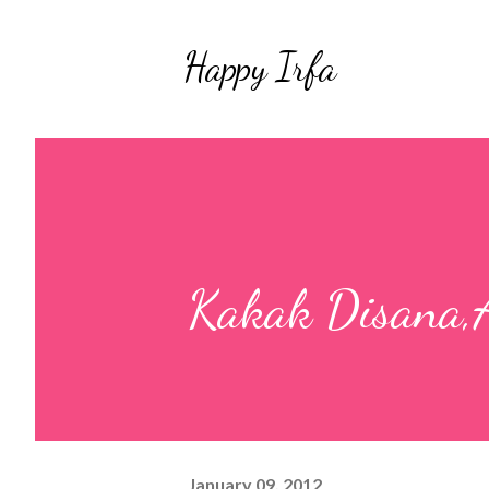
Happy Irfa
Kakak Disana,A
January 09, 2012