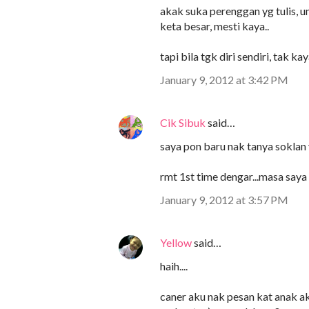
akak suka perenggan yg tulis, u
keta besar, mesti kaya..
tapi bila tgk diri sendiri, tak ka
January 9, 2012 at 3:42 PM
Cik Sibuk
said…
saya pon baru nak tanya soklan 
rmt 1st time dengar...masa saya
January 9, 2012 at 3:57 PM
Yellow
said…
haih....
caner aku nak pesan kat anak ak