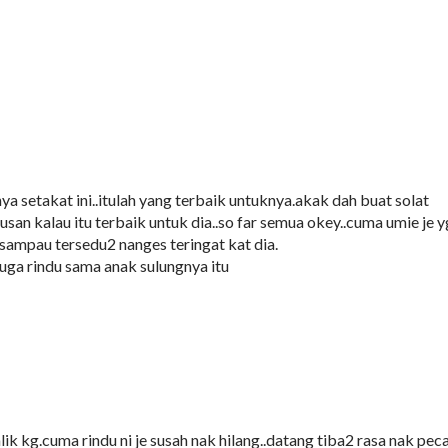
ya setakat ini..itulah yang terbaik untuknya.akak dah buat solat
an kalau itu terbaik untuk dia..so far semua okey..cuma umie je y
sampau tersedu2 nanges teringat kat dia.
juga rindu sama anak sulungnya itu
ik kg.cuma rindu ni je susah nak hilang..datang tiba2 rasa nak pec