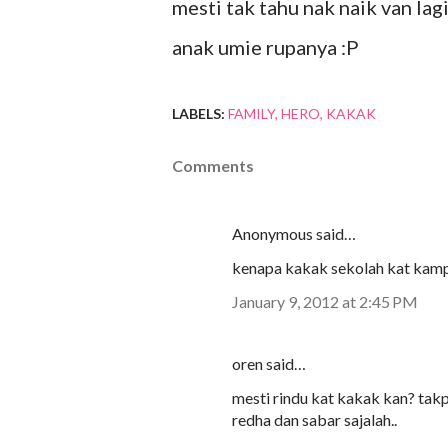
mesti tak tahu nak naik van lag
anak umie rupanya :P
LABELS:
FAMILY
HERO
KAKAK
Comments
Anonymous said…
kenapa kakak sekolah kat kamp
January 9, 2012 at 2:45 PM
oren said…
mesti rindu kat kakak kan? takpa
redha dan sabar sajalah..