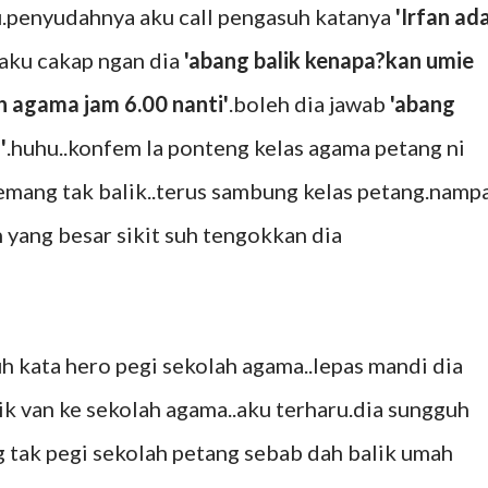
ju.penyudahnya aku call pengasuh katanya
'Irfan ad
.aku cakap ngan dia
'abang balik kenapa?kan umie
h agama jam 6.00 nanti'
.boleh dia jawab
'abang
'
.huhu..konfem la ponteng kelas agama petang ni
mang tak balik..terus sambung kelas petang.namp
n yang besar sikit suh tengokkan dia
h kata hero pegi sekolah agama..lepas mandi dia
aik van ke sekolah agama..aku terharu.dia sungguh
g tak pegi sekolah petang sebab dah balik umah