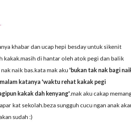
.
anya khabar dan ucap hepi besday untuk sikenit
h kakak.masih di hantar oleh atok pegi dan balik
 nak naik bas.kata mak aku
'bukan tak nak bagi nai
emalam katanya 'waktu rehat kakak pegi
agipun kakak dah kenyang'
.mak aku cakap meman
 lapar kat sekolah.beza sungguh cucu ngan anak aka
akan sudah :)