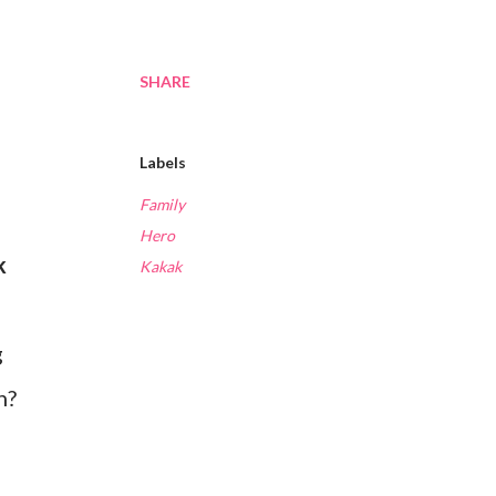
SHARE
Labels
Family
Hero
k
Kakak
g
n?