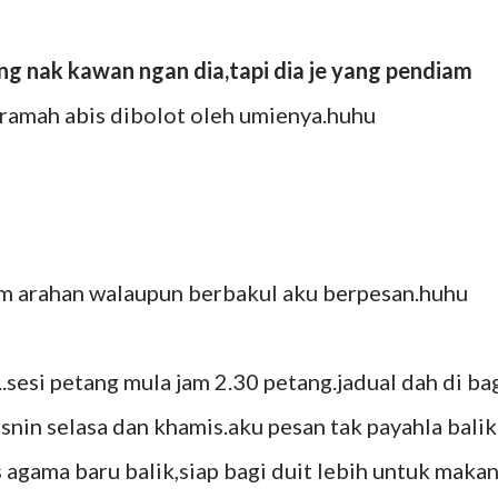
ng nak kawan ngan dia,tapi dia je yang pendiam
eramah abis dibolot oleh umienya.huhu
am arahan walaupun berbakul aku berpesan.huhu
.sesi petang mula jam 2.30 petang.jadual dah di ba
isnin selasa dan khamis.aku pesan tak payahla balik
s agama baru balik,siap bagi duit lebih untuk maka