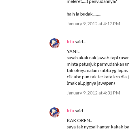
meleret....:) penyudahnya?
haih la budak.........
January 9, 2012 at 4:13 PM
Irfa
said…
YANI..
susah akak nak jawab.tapi rasan
minta petunjuk permudahkan urus
tak okey..malam sabtu yg lepas 
cik abe pun tak terkata krn dia 
(mak ai..pjgnya jawapan)
January 9, 2012 at 4:31 PM
Irfa
said…
KAK OREN..
saya tak nyesal hantar kakak bal